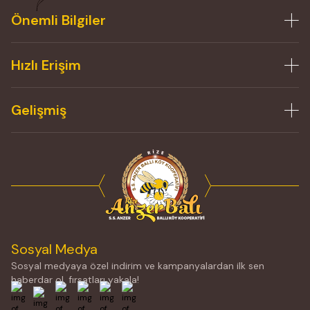
Önemli Bilgiler
Hızlı Erişim
Gelişmiş
Sosyal Medya
Sosyal medyaya özel indirim ve kampanyalardan ilk sen
haberdar ol, fırsatları yakala!
Facebook
X
İnstagram
Youtube
Linkedin
Pinterest