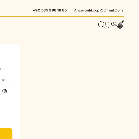
+90 535 398 16 85
Anzerbalikoop@gmail.com
d
*
ta
*