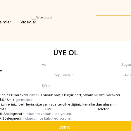
simler
Videolar
ÜYE OL
Ad
*
Soya
Cep Telefonu
E-Pos
Şifre
*
z
en az 8 karakter
olmalı.
1 büyük harf, 1 küçük harf, rakam
ve
özel karakter
@$%^&*-)
içermelidir.
m izinlerinizi belirleyin, size yalnızca tercih ettiğiniz kanallardan ulaşalım.
osta
SMS
Telefon
ik Sözleşmesi
'ni okudum ve kabul ediyorum.
K Sözleşmesi
'ni okudum ve kabul ediyorum.
ÜYE OL