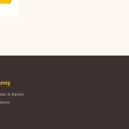
şmiş
lar & Bayiler
Ödeme