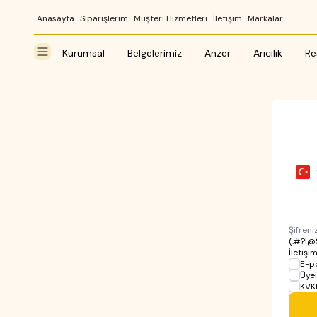
Anasayfa
Siparişlerim
Müşteri Hizmetleri
İletişim
Markalar
Kurumsal
Belgelerimiz
Anzer
Arıcılık
Re
Şifreni
(.#?!
İletişi
E-p
Üyel
KVK