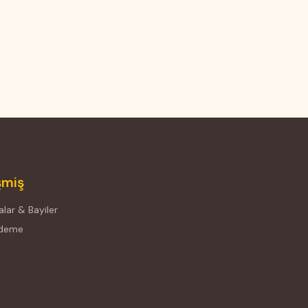
şmiş
lar & Bayiler
Ödeme