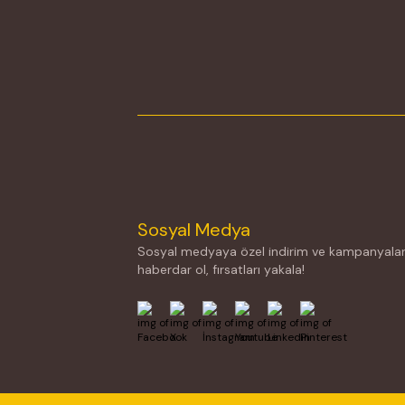
Sosyal Medya
Sosyal medyaya özel indirim ve kampanyalar
haberdar ol, fırsatları yakala!
Facebook
X
İnstagram
Youtube
Linkedin
Pinterest