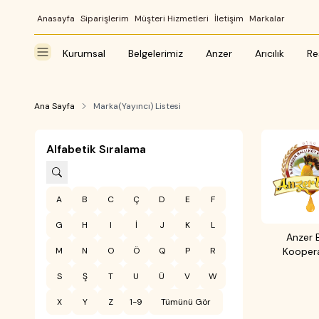
Anasayfa
Siparişlerim
Müşteri Hizmetleri
İletişim
Markalar
Kurumsal
Belgelerimiz
Anzer
Arıcılık
Re
Ana Sayfa
Marka(Yayıncı) Listesi
Alfabetik Sıralama
A
B
C
Ç
D
E
F
G
H
I
İ
J
K
L
Anzer B
M
N
O
Ö
Q
P
R
Koopera
S
Ş
T
U
Ü
V
W
X
Y
Z
1-9
Tümünü Gör