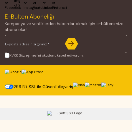
Facebook
X
İnstagram
Youtube
Linkedin
Pinterest
E-Bülten Aboneliği
Kampanya ve yeniliklerden haberdar olmak için e-bültenimize
abone olun!
KVKK Sözleşmesi'ni
okudum, kabul ediyorum.
256 Bit SSL ile Güvenli Alışveriş