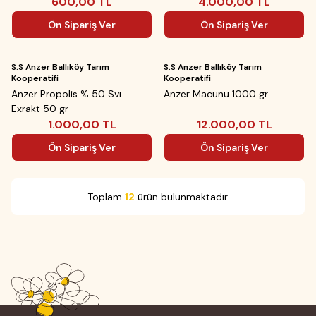
600,00
TL
4.000,00
TL
Ön Sipariş Ver
Ön Sipariş Ver
Yeni
Yeni
ükendi
Tükendi
S.S Anzer Ballıköy Tarım
S.S Anzer Ballıköy Tarım
Kooperatifi
Kooperatifi
Anzer Propolis % 50 Svı
Anzer Macunu 1000 gr
Exrakt 50 gr
1.000,00
TL
12.000,00
TL
Ön Sipariş Ver
Ön Sipariş Ver
Toplam
12
ürün bulunmaktadır.