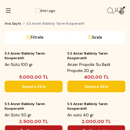
Ana Sayfa
S.S Anzer Ballıköy Tarım Kooperatifi
Filtrele
Sırala
Yeni
Yeni
S.S Anzer Ballıköy Tarım
S.S Anzer Ballıköy Tarım
Kooperatifi
Kooperatifi
Arı Sütü 100 gr
Anzer Propolis Su Bazlı
Propolis 20 gr
5.000,00
TL
400,00
TL
Sepete Ekle
Sepete Ekle
Yeni
Yeni
ükendi
Tükendi
S.S Anzer Ballıköy Tarım
S.S Anzer Ballıköy Tarım
Kooperatifi
Kooperatifi
Arı Sütü 50 gr
Arı sütü 40 gr
2.500,00
TL
2.000,00
TL