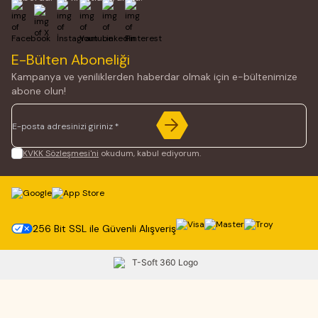
Facebook
X
İnstagram
Youtube
Linkedin
Pinterest
E-Bülten Aboneliği
Kampanya ve yeniliklerden haberdar olmak için e-bültenimize
abone olun!
KVKK Sözleşmesi'ni
okudum, kabul ediyorum.
256 Bit SSL ile Güvenli Alışveriş