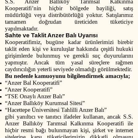
S.S. Anzer Ballıköy Tarımsal Kalkınma
Kooperatifi’nin hiçbir bölgede bayiliği, satış
müdürlüğü veya distribütörlüğü yoktur. Satışlarımız
tamamen doğrudan üreticiden tüketiciye
yapılmaktadır.
Sahte ve Taklit Anzer Balı Uyarısı
Kooperatifimiz, bugüne kadar ürünlerimizi birebir
taklit eden kişi ve kuruluşlar hakkında çeşitli hukuki
girişimlerde bulunmuş ve gerekli suç duyurularını
yapmıştır. Ancak tüm yasal süreçlere rağmen
caydırıcılığın yeterli seviyede olmadığı görülmektedir.
Bu nedenle kamuoyunu bilgilendirmek amacıyla;
“Anzer Bal Kooperatifi”
“Anzer Kooperatifi”
“TSE Onaylı Anzer Balı”
“Anzer Ballıköy Kurumsal Sitesi”
“Hacettepe Üniversitesi Tahlilli Anzer Balı”
gibi yanıltıcı ve tanıtıcı ifadeler kullanan, ancak S.S.
Anzer Ballıköy Tarımsal Kalkınma Kooperatifi ile
hiçbir resmi bağı bulunmayan kişi, şirket ve internet
sitelerine karşı tüketicilerimizin dikkatli olmasını