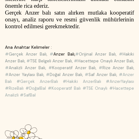
önemle rica ederiz.
Gerçek Anzer balı satın alırken mutlaka kooperatif
onayı, analiz raporu ve resmi güvenlik mühürlerinin
kontrol edilmesi gerekmektedir.
Ana Anahtar Kelimeler :
#
Gerçek
Anzer Bal
ı,
#
Anzer Balı
,
#
Orijinal Anzer Bal
ı,
#
Hakiki
Anzer Balı,
#
TSE Belgeli Anzer Balı,
#
Hacettepe Onaylı Anzer Balı,
#
Analizli Anzer Balı,
#
Kooperatif Anzer Balı,
#
Rize Anzer Balı,
#
Anzer Yaylası Balı,
#
Doğal Anzer Balı,
#
Saf Anzer Balı,
#Anzer
Balı #Gerçek AnzerBalı #Hakiki AnzerBalı #AnzerYaylası
#RizeBalı #DoğalBal #Kooperatif Balı #TSE Onaylı #Hacettepe
Analizli #SafBal