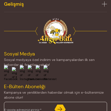
Gelişmiş
Sosyal Medya
Sosyal medyaya özel indirim ve kampanyalardan ilk sen
haberdar ol, fırsatları yakala!
Facebook
X
İnstagram
Youtube
Linkedin
Pinterest
E-Bülten Aboneliği
Kampanya ve yeniliklerden haberdar olmak için e-bültenimize
abone olun!