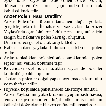
eşsiz florası sayesinde elde edilen Anzer Poleni,
dünyadaki en özel polen çeşitlerinden biri olarak
kabul edilmektedir.
Anzer Poleni Nasıl Üretilir?
Anzer Poleni’nin üretimi tamamen doğal yollarla
gerçekleşmektedir. İlkbahar ve yaz aylarında Anzer
Yaylası’nda açan binlerce farklı çiçek türü, arılar için
zengin bir nektar ve polen kaynağı oluşturur.
Üretim süreci genel olarak şu şekildedir:
Kafkas arıları yaylada bulunan çiçeklerden polen
toplar.
Arılar topladıkları polenleri arka bacaklarında “polen
sepeti” adı verilen bölümde taşır.
Kovandaki özel polen tuzakları sayesinde polenler
kontrollü şekilde toplanır.
Toplanan polenler doğal yapısı bozulmadan kurutulur
ve muhafaza edilir.
Hijyenik koşullarda paketlenerek tüketiciye sunulur.
Anzer Yaylası’nın yüksek rakımı, yoğun sisli havası,
temiz oksijen oranı ve doğal bitki örtüsü polenin
kalitesini doğrudan etkileyen en önemli unsurlardır.