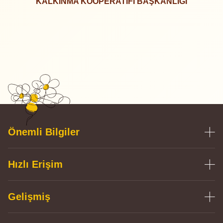
KALKINMA KOOPERATİFİ BAŞKANLIĞI
Önemli Bilgiler
Hızlı Erişim
Gelişmiş