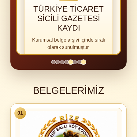
TÜRKIYE TICARET
MARKA TESCIL
SICILI GAZETESI
BELGESI —
ANZERYAYLA
KAYDI
Kurumsal belge arşivi içinde sıralı
Kurumsal belge arşivi içinde sıralı
olarak sunulmuştur.
olarak sunulmuştur.
BELGELERIMIZ
01