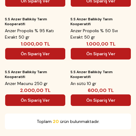
Ön Sipariş Ver
Ön Sipariş Ver
Yeni
Yeni
ükendi
Tükendi
S.S Anzer Ballıköy Tarım
S.S Anzer Ballıköy Tarım
Kooperatifi
Kooperatifi
Anzer Propolis % 95 Katı
Anzer Propolis % 50 Svı
Exrakt 50 gr
Exrakt 50 gr
1.000,00
TL
1.000,00
TL
Ön Sipariş Ver
Ön Sipariş Ver
Yeni
Yeni
ükendi
Tükendi
S.S Anzer Ballıköy Tarım
S.S Anzer Ballıköy Tarım
Kooperatifi
Kooperatifi
Anzer Macunu 250 gr
Arı sütü 10 gr
2.000,00
TL
600,00
TL
Ön Sipariş Ver
Ön Sipariş Ver
Toplam
20
ürün bulunmaktadır.