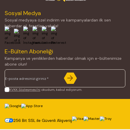
Sosyal Medya
Sosyal medyaya özel indirim ve kampanyalardan ilk sen
haberdar ol, fırsatları yakala!
Facebook
X
İnstagram
Youtube
Linkedin
Pinterest
E-Bülten Aboneliği
Kampanya ve yeniliklerden haberdar olmak için e-bültenimize
abone olun!
KVKK Sözleşmesi'ni
okudum, kabul ediyorum.
256 Bit SSL ile Güvenli Alışveriş