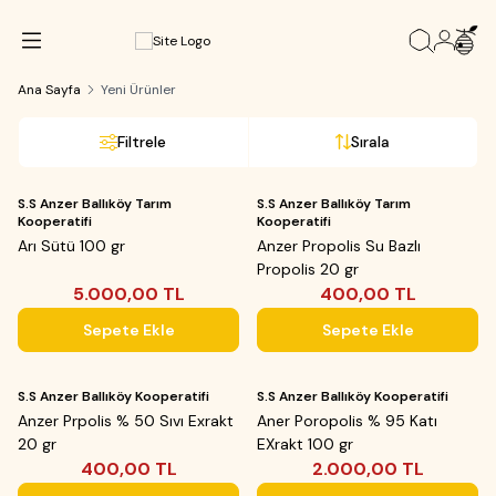
Ana Sayfa
Yeni Ürünler
Filtrele
Sırala
Yeni
Yeni
S.S Anzer Ballıköy Tarım
S.S Anzer Ballıköy Tarım
Kooperatifi
Kooperatifi
Arı Sütü 100 gr
Anzer Propolis Su Bazlı
Propolis 20 gr
5.000,00
TL
400,00
TL
Sepete Ekle
Sepete Ekle
Yeni
Yeni
S.S Anzer Ballıköy Kooperatifi
S.S Anzer Ballıköy Kooperatifi
Anzer Prpolis % 50 Sıvı Exrakt
Aner Poropolis % 95 Katı
20 gr
EXrakt 100 gr
400,00
TL
2.000,00
TL