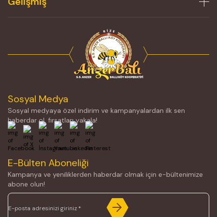
Gelişmiş
Sosyal Medya
Sosyal medyaya özel indirim ve kampanyalardan ilk sen
haberdar ol, fırsatları yakala!
Facebook
X
İnstagram
Youtube
Linkedin
Pinterest
E-Bülten Aboneliği
Kampanya ve yeniliklerden haberdar olmak için e-bültenimize
abone olun!