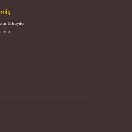
şmiş
lar & Bayiler
Ödeme