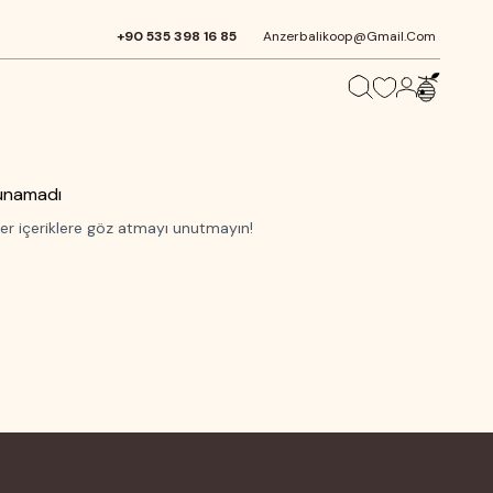
+90 535 398 16 85
Anzerbalikoop@gmail.com
unamadı
er içeriklere göz atmayı unutmayın!